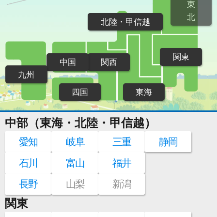
東
北
北陸・甲信越
関東
中国
関西
九州
四国
東海
中部（東海・北陸・甲信越）
愛知
岐阜
三重
静岡
石川
富山
福井
長野
山梨
新潟
関東