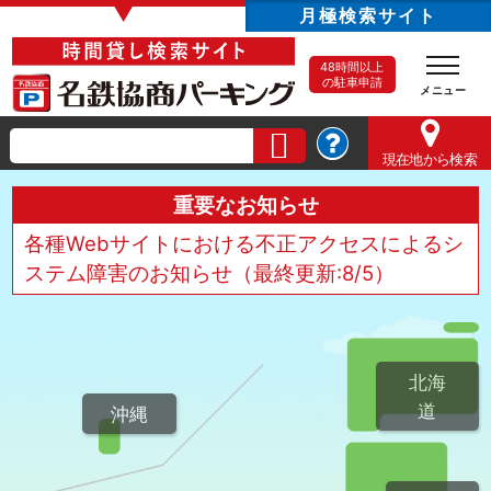
▼
月極検索サイト
48時間以上
の駐車申請
現在地
から検索
重要なお知らせ
各種Webサイトにおける不正アクセスによるシ
ステム障害のお知らせ（最終更新:8/5）
北海
道
沖縄