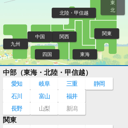
東
北
北陸・甲信越
関東
中国
関西
九州
四国
東海
中部（東海・北陸・甲信越）
愛知
岐阜
三重
静岡
石川
富山
福井
長野
山梨
新潟
関東