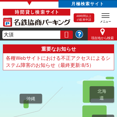
▼
月極検索サイト
48時間以上
の駐車申請
現在地
から検索
重要なお知らせ
各種Webサイトにおける不正アクセスによるシ
ステム障害のお知らせ（最終更新:8/5）
北海
道
沖縄