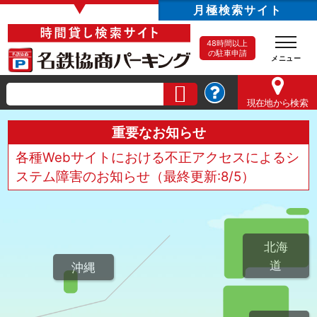
▼
月極検索サイト
48時間以上
の駐車申請
現在地
から検索
重要なお知らせ
各種Webサイトにおける不正アクセスによるシ
ステム障害のお知らせ（最終更新:8/5）
北海
道
沖縄