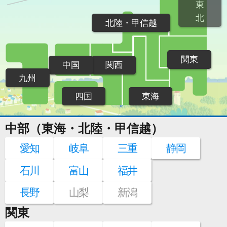
東
北
北陸・甲信越
関東
中国
関西
九州
四国
東海
中部（東海・北陸・甲信越）
愛知
岐阜
三重
静岡
石川
富山
福井
長野
山梨
新潟
関東