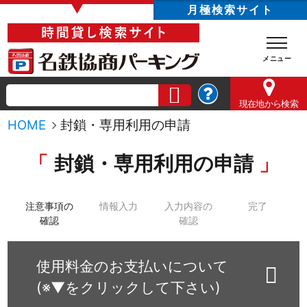
▼
月極検索サイト
現在地
から検索
HOME
封鎖・専用利用の申請
封鎖・専用利用の申請
注意事項の
情報入力
入力内容の
完了
確認
確認
使用料金のお支払いについて
(※▼をクリックして下さい)