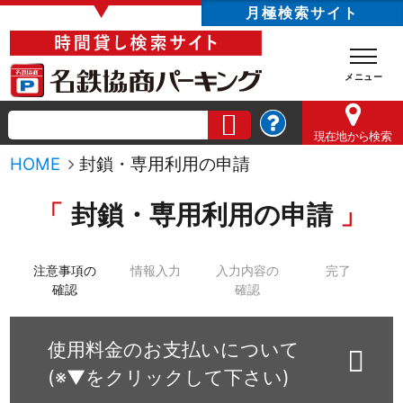
▼
月極検索サイト
現在地
から検索
HOME
封鎖・専用利用の申請
封鎖・専用利用の申請
注意事項の
情報入力
入力内容の
完了
確認
確認
使用料金のお支払いについて
(※▼をクリックして下さい)