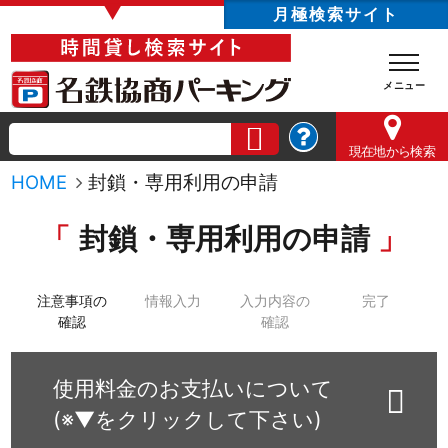
▼
月極検索サイト
現在地
から検索
HOME
封鎖・専用利用の申請
封鎖・専用利用の申請
注意事項の
情報入力
入力内容の
完了
確認
確認
使用料金のお支払いについて
(※▼をクリックして下さい)