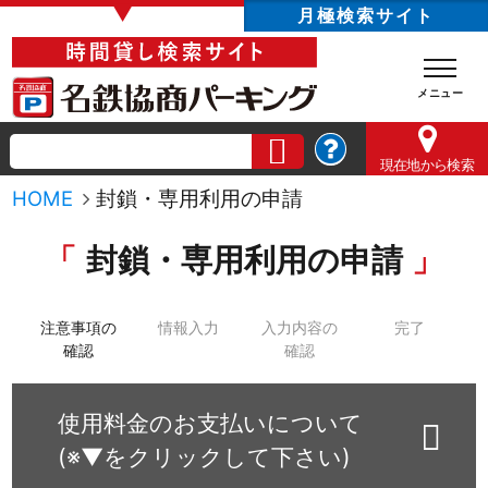
▼
月極検索サイト
現在地
から検索
HOME
封鎖・専用利用の申請
封鎖・専用利用の申請
注意事項の
情報入力
入力内容の
完了
確認
確認
使用料金のお支払いについて
(※▼をクリックして下さい)