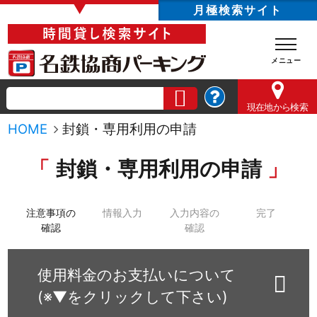
▼
月極検索サイト
現在地
から検索
HOME
封鎖・専用利用の申請
封鎖・専用利用の申請
注意事項の
情報入力
入力内容の
完了
確認
確認
使用料金のお支払いについて
(※▼をクリックして下さい)