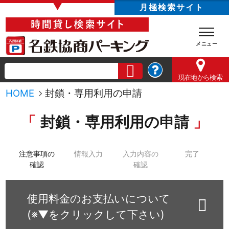
▼
月極検索サイト
現在地
から検索
HOME
封鎖・専用利用の申請
封鎖・専用利用の申請
注意事項の
情報入力
入力内容の
完了
確認
確認
使用料金のお支払いについて
(※▼をクリックして下さい)