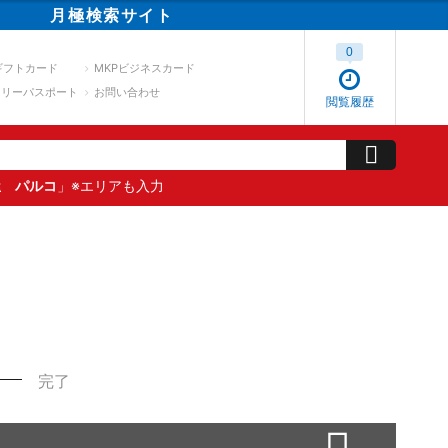
月極
検索
サイト
0
ギフトカード
MKPビジネスカード
スリーパスポート
お問い合わせ
閲覧履歴
屋 パルコ
」※エリアも入力
完了