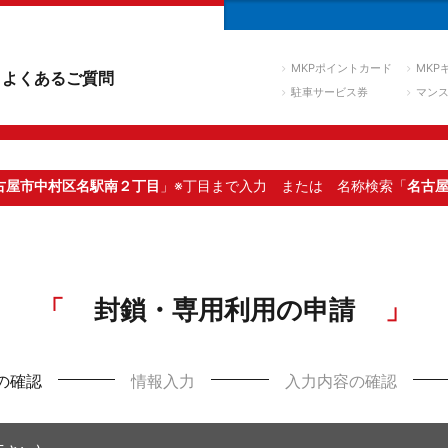
MKPポイントカード
MKP
よくあるご質問
駐車サービス券
マン
古屋市中村区名駅南２丁目
」※丁目まで入力
または 名称検索「
名古
封鎖・専用利用の申請
の確認
情報入力
入力内容の確認