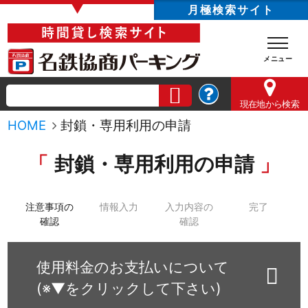
▼
月極検索サイト
現在地
から検索
HOME
封鎖・専用利用の申請
封鎖・専用利用の申請
注意事項の
情報入力
入力内容の
完了
確認
確認
使用料金のお支払いについて
(※▼をクリックして下さい)