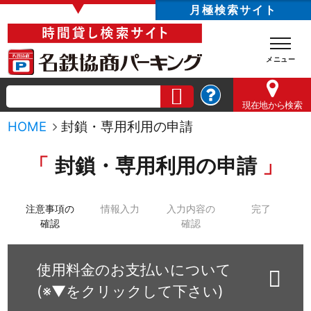
▼
月極検索サイト
現在地
から検索
HOME
封鎖・専用利用の申請
封鎖・専用利用の申請
注意事項の
情報入力
入力内容の
完了
確認
確認
使用料金のお支払いについて
(※▼をクリックして下さい)