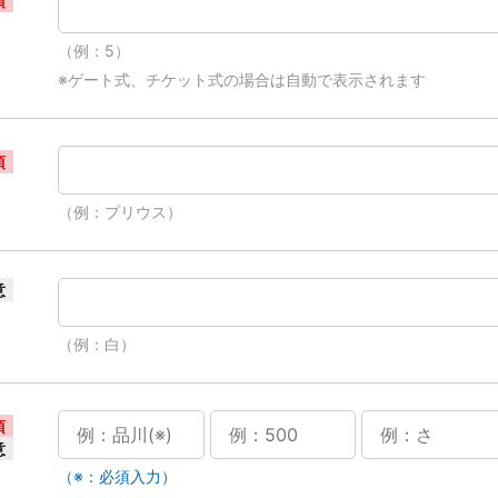
須
（例：5）
※ゲート式、チケット式の場合は自動で表示されます
須
（例：プリウス）
意
（例：白）
須
意
（※：必須入力）