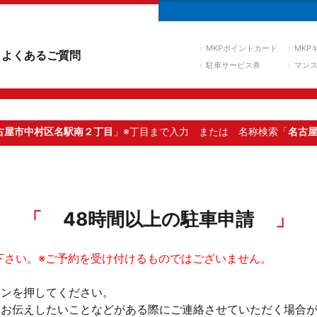
MKPポイントカード
MKP
よくあるご質問
駐車サービス券
マン
古屋市中村区名駅南２丁目
」※丁目まで入力
または 名称検索「
名古
48時間以上の駐車申請
下さい。※ご予約を受け付けるものではございません。
タンを押してください。
。お伝えしたいことなどがある際にご連絡させていただく場合