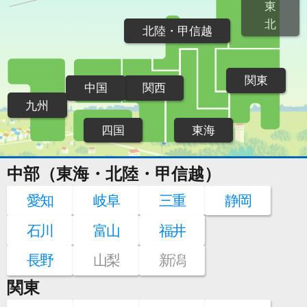
東
北
北陸・甲信越
関東
中国
関西
九州
四国
東海
中部（東海・北陸・甲信越）
愛知
岐阜
三重
静岡
石川
富山
福井
長野
山梨
新潟
関東