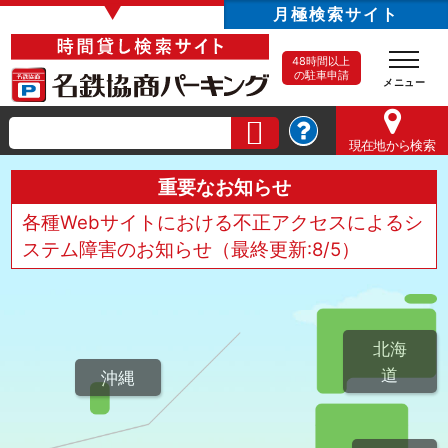
▼
月極検索サイト
48時間以上
の駐車申請
現在地
から検索
重要なお知らせ
各種Webサイトにおける不正アクセスによるシ
ステム障害のお知らせ（最終更新:8/5）
北海
道
沖縄