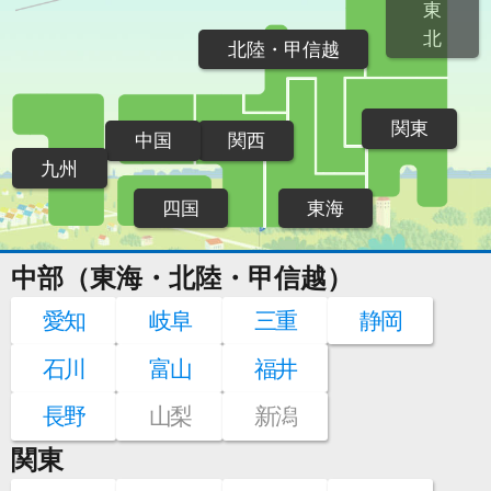
東
北
北陸・甲信越
関東
中国
関西
九州
四国
東海
中部（東海・北陸・甲信越）
愛知
岐阜
三重
静岡
石川
富山
福井
長野
山梨
新潟
関東