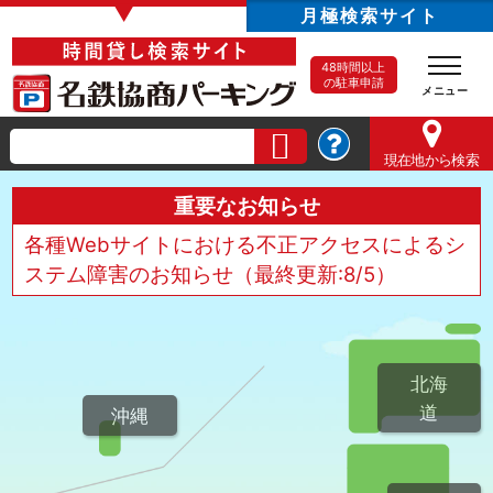
▼
月極検索サイト
48時間以上
の駐車申請
現在地
から検索
重要なお知らせ
各種Webサイトにおける不正アクセスによるシ
ステム障害のお知らせ（最終更新:8/5）
北海
道
沖縄