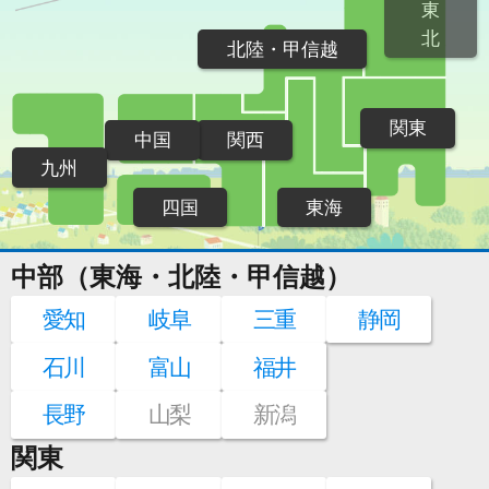
東
北
北陸・甲信越
関東
中国
関西
九州
四国
東海
中部（東海・北陸・甲信越）
愛知
岐阜
三重
静岡
石川
富山
福井
長野
山梨
新潟
関東