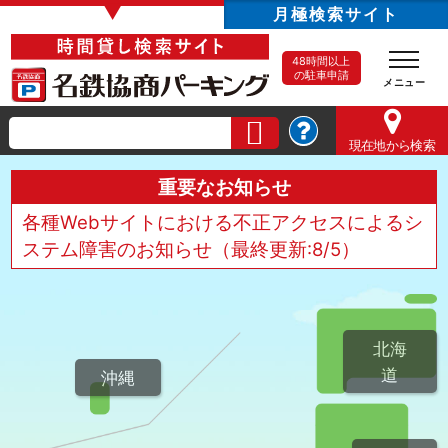
▼
月極検索サイト
48時間以上
の駐車申請
現在地
から検索
重要なお知らせ
各種Webサイトにおける不正アクセスによるシ
ステム障害のお知らせ（最終更新:8/5）
北海
道
沖縄