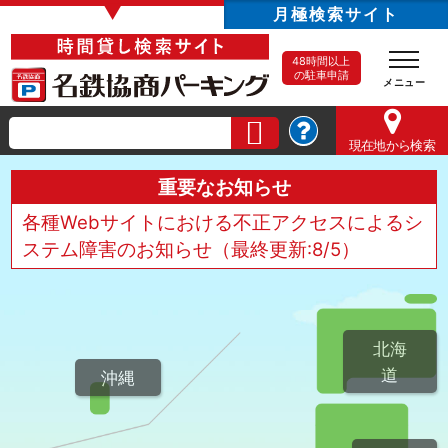
▼
月極検索サイト
48時間以上
の駐車申請
現在地
から検索
重要なお知らせ
各種Webサイトにおける不正アクセスによるシ
ステム障害のお知らせ（最終更新:8/5）
北海
道
沖縄