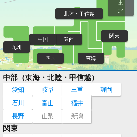
東
北
北陸・甲信越
関東
中国
関西
九州
四国
東海
中部（東海・北陸・甲信越）
愛知
岐阜
三重
静岡
石川
富山
福井
長野
山梨
新潟
関東