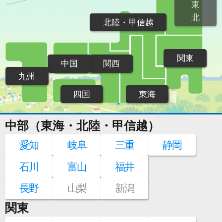
東
北
北陸・甲信越
関東
中国
関西
九州
四国
東海
中部（東海・北陸・甲信越）
愛知
岐阜
三重
静岡
石川
富山
福井
長野
山梨
新潟
関東