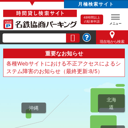
▼
月極検索サイト
48時間以上
の駐車申請
現在地
から検索
重要なお知らせ
各種Webサイトにおける不正アクセスによるシ
ステム障害のお知らせ（最終更新:8/5）
北海
道
沖縄