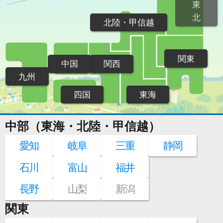
東
北
北陸・甲信越
関東
中国
関西
九州
四国
東海
中部（東海・北陸・甲信越）
愛知
岐阜
三重
静岡
石川
富山
福井
長野
山梨
新潟
関東