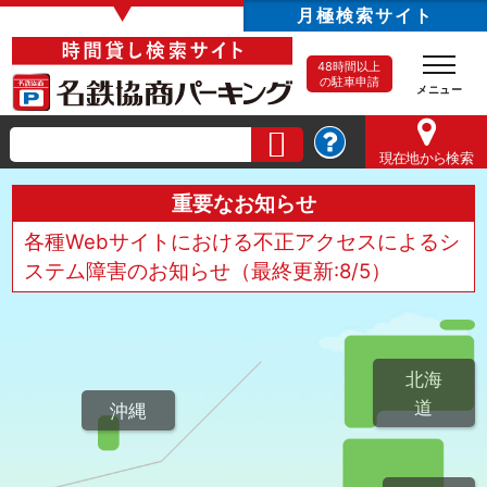
▼
月極検索サイト
48時間以上
の駐車申請
現在地
から検索
重要なお知らせ
各種Webサイトにおける不正アクセスによるシ
ステム障害のお知らせ（最終更新:8/5）
北海
道
沖縄