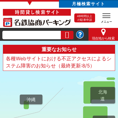
▼
月極検索サイト
48時間以上
の駐車申請
現在地
から検索
重要なお知らせ
各種Webサイトにおける不正アクセスによるシ
ステム障害のお知らせ（最終更新:8/5）
北海
道
沖縄