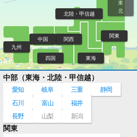
東
北
北陸・甲信越
関東
中国
関西
九州
四国
東海
中部（東海・北陸・甲信越）
愛知
岐阜
三重
静岡
石川
富山
福井
長野
山梨
新潟
関東