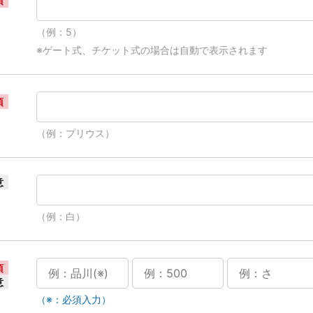
須
（例：5）
※ゲート式、チケット式の場合は自動で表示されます
須
（例：プリウス）
意
（例：白）
須
意
（※：必須入力）