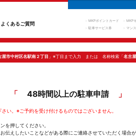
MKPポイントカード
MKP
よくあるご質問
駐車サービス券
マン
古屋市中村区名駅南２丁目
」※丁目まで入力
または 名称検索「
名古
48時間以上の駐車申請
下さい。※ご予約を受け付けるものではございません。
タンを押してください。
。お伝えしたいことなどがある際にご連絡させていただく場合